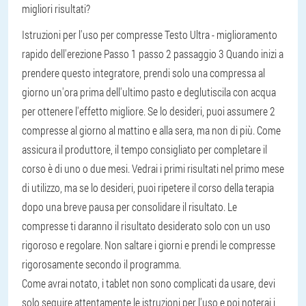
migliori risultati?
Istruzioni per l'uso per compresse Testo Ultra - miglioramento
rapido dell'erezione
Passo 1
passo 2
passaggio 3 Quando inizi a
prendere questo integratore, prendi solo una compressa al
giorno un'ora prima dell'ultimo pasto e deglutiscila con acqua
per ottenere l'effetto migliore. Se lo desideri, puoi assumere 2
compresse al giorno al mattino e alla sera, ma non di più. Come
assicura il produttore, il tempo consigliato per completare il
corso è di uno o due mesi. Vedrai i primi risultati nel primo mese
di utilizzo, ma se lo desideri, puoi ripetere il corso della terapia
dopo una breve pausa per consolidare il risultato. Le
compresse ti daranno il risultato desiderato solo con un uso
rigoroso e regolare. Non saltare i giorni e prendi le compresse
rigorosamente secondo il programma.
Come avrai notato, i tablet non sono complicati da usare, devi
solo seguire attentamente le istruzioni per l'uso e poi noterai i