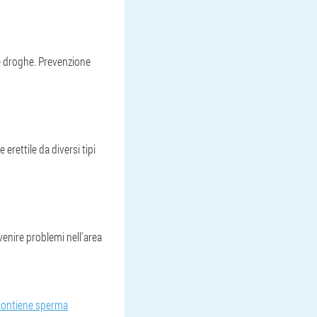
i e droghe. Prevenzione
erettile da diversi tipi
venire problemi nell'area
e contiene sperma