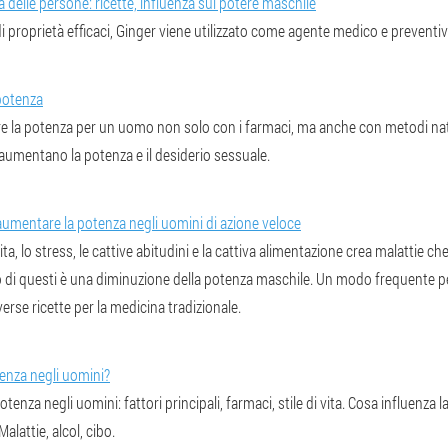
ia delle persone: ricette, influenza sul potere maschile
di proprietà efficaci, Ginger viene utilizzato come agente medico e preventiv
potenza
e la potenza per un uomo non solo con i farmaci, ma anche con metodi natu
 aumentano la potenza e il desiderio sessuale.
aumentare la potenza negli uomini di azione veloce
vita, lo stress, le cattive abitudini e la cattiva alimentazione crea malattie ch
 di questi è una diminuzione della potenza maschile. Un modo frequente 
erse ricette per la medicina tradizionale.
tenza negli uomini?
otenza negli uomini: fattori principali, farmaci, stile di vita. Cosa influenza
alattie, alcol, cibo.