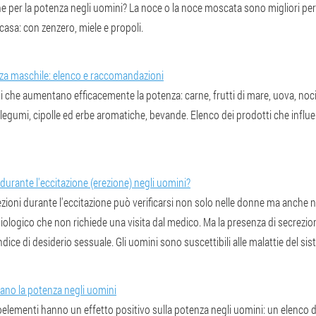
e per la potenza negli uomini? La noce o la noce moscata sono migliori per
 casa: con zenzero, miele e propoli.
nza maschile: elenco e raccomandazioni
ti che aumentano efficacemente la potenza: carne, frutti di mare, uova, noci
legumi, cipolle ed erbe aromatiche, bevande. Elenco dei prodotti che influ
 durante l'eccitazione (erezione) negli uomini?
zioni durante l'eccitazione può verificarsi non solo nelle donne ma anche n
iologico che non richiede una visita dal medico. Ma la presenza di secrezio
ice di desiderio sessuale. Gli uomini sono suscettibili alle malattie del sis
zano la potenza negli uomini
oelementi hanno un effetto positivo sulla potenza negli uomini: un elenco di