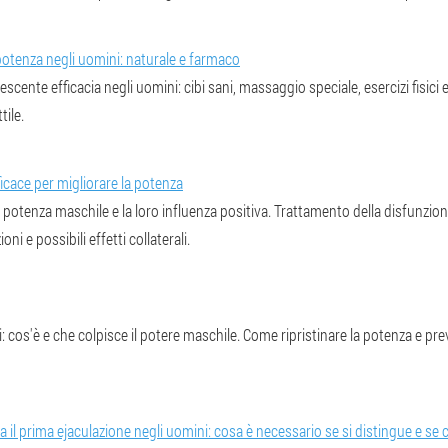
otenza negli uomini: naturale e farmaco
rescente efficacia negli uomini: cibi sani, massaggio speciale, esercizi fisic
tile.
cace per migliorare la potenza
la potenza maschile e la loro influenza positiva. Trattamento della disfunzione 
zioni e possibili effetti collaterali.
i: cos'è e che colpisce il potere maschile. Come ripristinare la potenza e pre
a il prima ejaculazione negli uomini: cosa è necessario se si distingue e s