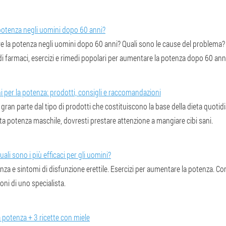
otenza negli uomini dopo 60 anni?
 la potenza negli uomini dopo 60 anni? Quali sono le cause del problema? I
di farmaci, esercizi e rimedi popolari per aumentare la potenza dopo 60 ann
i per la potenza: prodotti, consigli e raccomandazioni
n gran parte dal tipo di prodotti che costituiscono la base della dieta quotidi
ta potenza maschile, dovresti prestare attenzione a mangiare cibi sani.
uali sono i più efficaci per gli uomini?
nza e sintomi di disfunzione erettile. Esercizi per aumentare la potenza. Com
i di uno specialista.
la potenza + 3 ricette con miele