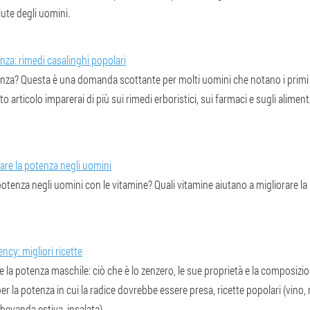
lute degli uomini.
nza: rimedi casalinghi popolari
enza? Questa è una domanda scottante per molti uomini che notano i primi
to articolo imparerai di più sui rimedi erboristici, sui farmaci e sugli alimen
re la potenza negli uomini
tenza negli uomini con le vitamine? Quali vitamine aiutano a migliorare la
ncy: migliori ricette
la potenza maschile: ciò che è lo zenzero, le sue proprietà e la composizio
per la potenza in cui la radice dovrebbe essere presa, ricette popolari (vino,
 bevanda estiva, insalata).