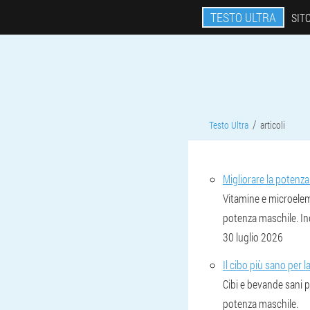
TESTO ULTRA
SIT
Testo Ultra
articoli
Migliorare la potenz
Vitamine e microelem
potenza maschile. Ind
30 luglio 2026
Il cibo più sano per 
Cibi e bevande sani p
potenza maschile.